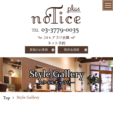
menu
髪質改善
03-3779-0035
TEL
24ｈアプリ会員
極上ケラチン
ネット予約
トリートメント
新規のお客様
既存会員様
salon info
concept
Style Gallery
customer voice
スタイルギャラリー
column
Style Gallery
Top
staff