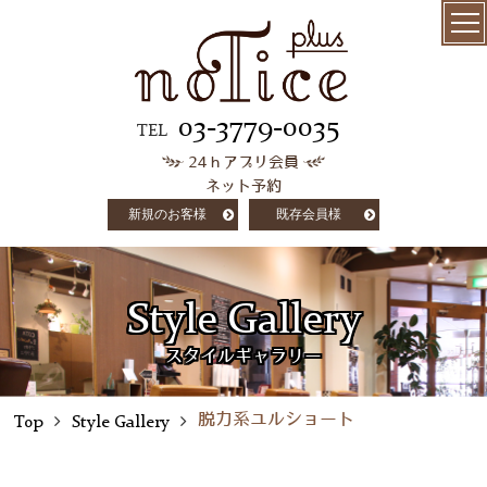
menu
髪質改善
03-3779-0035
TEL
24ｈアプリ会員
極上ケラチン
ネット予約
トリートメント
新規のお客様
既存会員様
salon info
concept
Style Gallery
customer voice
スタイルギャラリー
column
脱力系ユルショート
Top
Style Gallery
staff