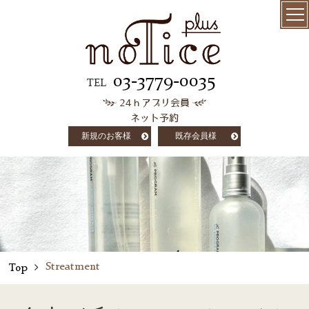
menu
髪質改善
03-3779-0035
TEL
24ｈアプリ会員
極上ケラチン
ネット予約
トリートメント
新規のお客様
既存会員様
salon info
concept
customer voice
column
Streatment
Top
staff