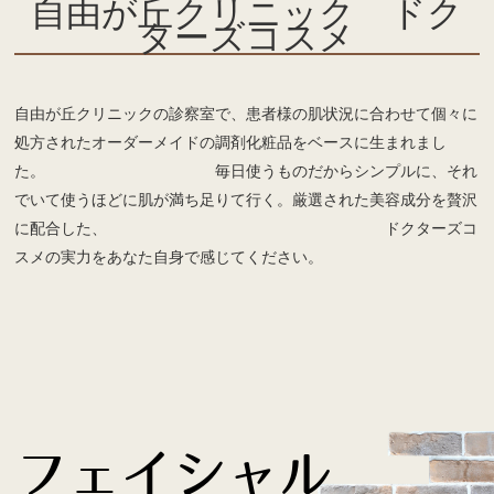
自由が丘クリニック ドク
recruit
ターズコスメ
自由が丘クリニックの診察室で、患者様の肌状況に合わせて個々に
処方されたオーダーメイドの調剤化粧品をベースに生まれまし
た。 毎日使うものだからシンプルに、それ
でいて使うほどに肌が満ち足りて行く。厳選された美容成分を贅沢
に配合した、 ドクターズコ
スメの実力をあなた自身で感じてください。
フェイシャル