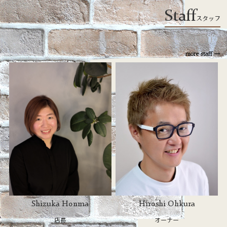
Staff
スタッフ
more staff
Shizuka Honma
Hiroshi Ohkura
店長
オーナー