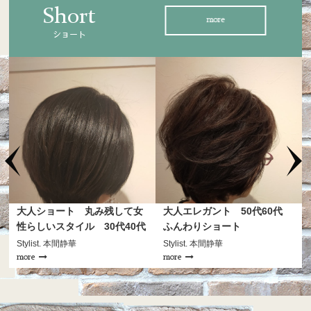
Short
more
ショート
大人エレガント 50代60代
脱力系ユルショート
ふんわりショート
Stylist. 本間静華
Stylist.
more
more