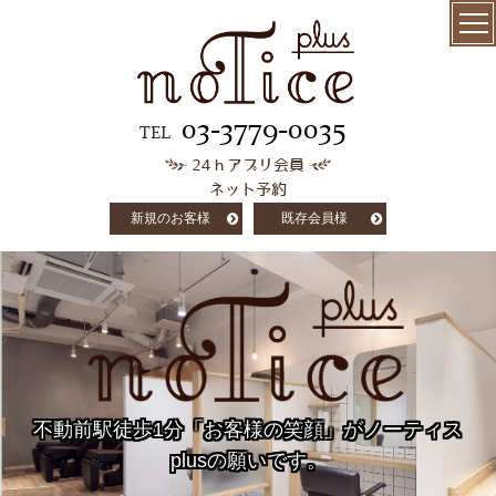
menu
髪質改善
03-3779-0035
TEL
24ｈアプリ会員
極上ケラチン
ネット予約
トリートメント
新規のお客様
既存会員様
salon info
concept
customer voice
column
不動前駅徒歩1分「お客様の笑顔」がノーティス
staff
plusの願いです。