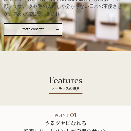
顔」です。 クセ毛の人にしか分からない日常の不便さと
か、気分が沈む思いをされ
more concept
Features
ノーティスの特長
01
POINT
うるツヤになれる