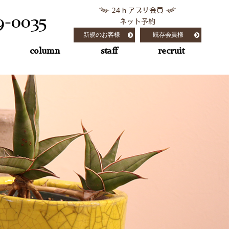
24ｈアプリ会員
9-0035
ネット予約
新規のお客様
既存会員様
column
staff
recruit