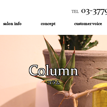
03-377
TEL
salon info
concept
customer voice
Column
コラム