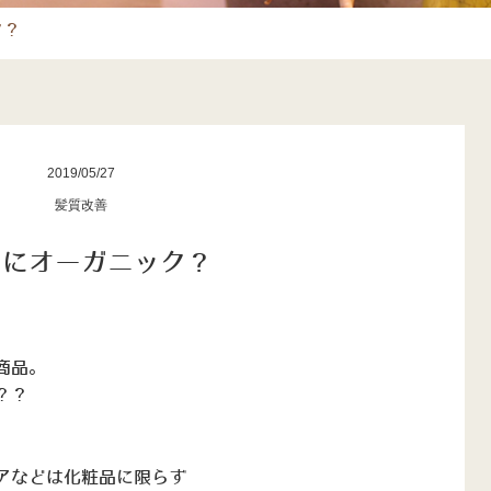
ク？
2019/05/27
髪質改善
当にオーガニック？
商品。
？？
アなどは化粧品に限らず