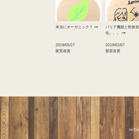
本当にオーガニック？
バリア機能と乾燥老
化。。。
2019/05/27
2019/02/07
髪質改善
髪質改善
noT