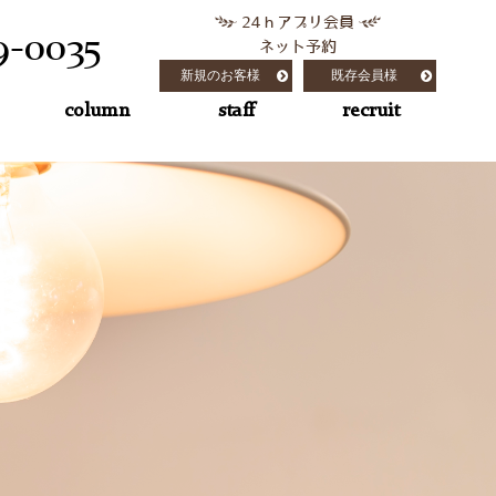
24ｈアプリ会員
9-0035
ネット予約
新規のお客様
既存会員様
column
staff
recruit