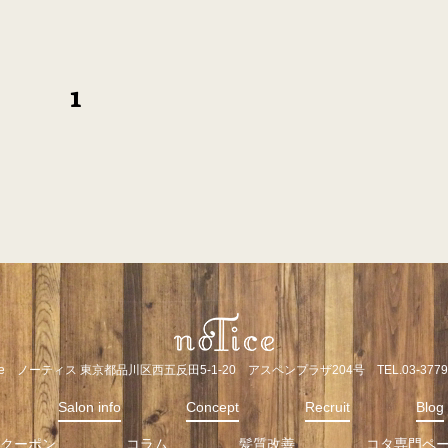
1
ice ノーティス 東京都品川区西五反田5-1-20 アスペンプラザ204号 TEL.03-3779-
Salon info
Concept
Recruit
Blog
クーポン
コラム
髪質改善
コタ専門ペ