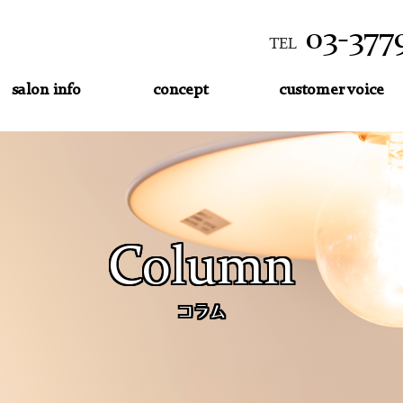
03-377
TEL
salon info
concept
customer voice
Column
コラム