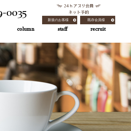
24ｈアプリ会員
9-0035
ネット予約
新規のお客様
既存会員様
column
staff
recruit