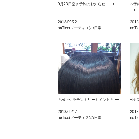
9月23日空き予約のお知らせ！
⚠︎
2018/09/22
2018
noTice(ノーティス)の日常
noT
＊極上ケラチントリートメント＊
+秋
2018/09/17
2018
noTice(ノーティス)の日常
noT