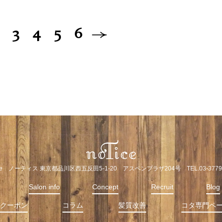
3
4
5
6
ice ノーティス 東京都品川区西五反田5-1-20 アスペンプラザ204号 TEL.03-3779-
Salon info
Concept
Recruit
Blog
クーポン
コラム
髪質改善
コタ専門ペ