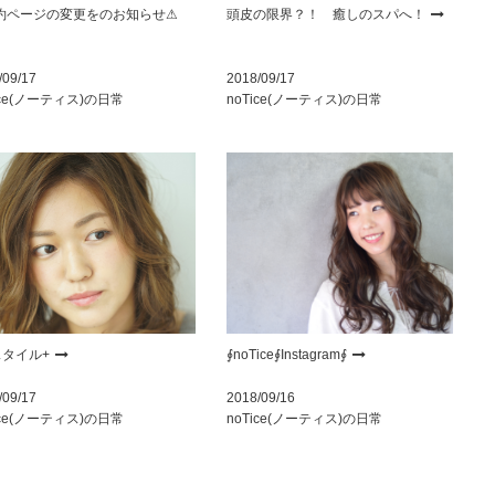
予約ページの変更をのお知らせ⚠︎
頭皮の限界？！ 癒しのスパへ！
/09/17
2018/09/17
ice(ノーティス)の日常
noTice(ノーティス)の日常
スタイル+
∮noTice∮Instagram∮
/09/17
2018/09/16
ice(ノーティス)の日常
noTice(ノーティス)の日常