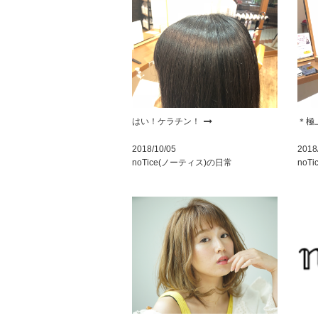
はい！ケラチン！
＊極
2018/10/05
2018
noTice(ノーティス)の日常
noT