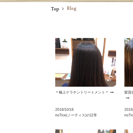
Blog
Top
＊極上ケラチントリートメント＊
髪質
2018/10/18
2018
noTice(ノーティス)の日常
noT