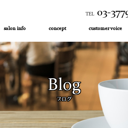
03-377
TEL
salon info
concept
customer voice
Blog
ブログ