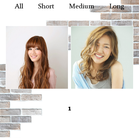
recruit
All
Short
Medium
Long
1