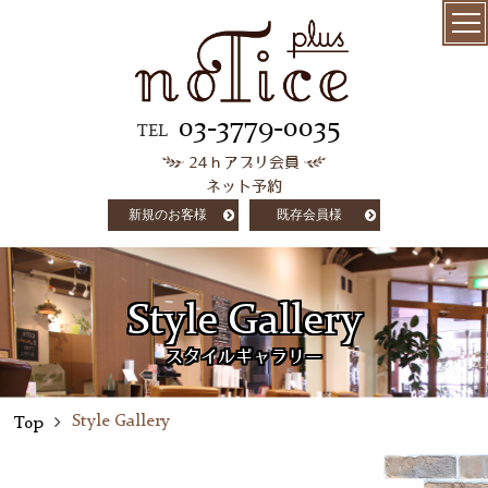
menu
髪質改善
03-3779-0035
TEL
24ｈアプリ会員
極上ケラチン
ネット予約
トリートメント
新規のお客様
既存会員様
salon info
concept
Style Gallery
customer voice
スタイルギャラリー
column
Style Gallery
Top
staff