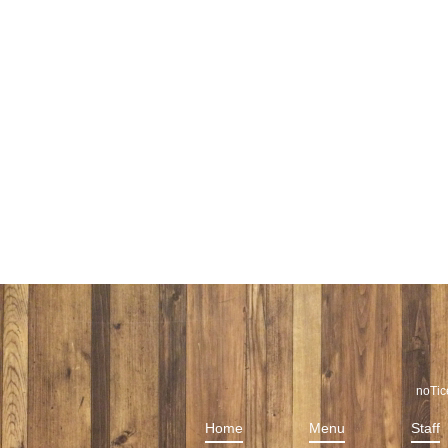
noT
Home
Menu
Staff