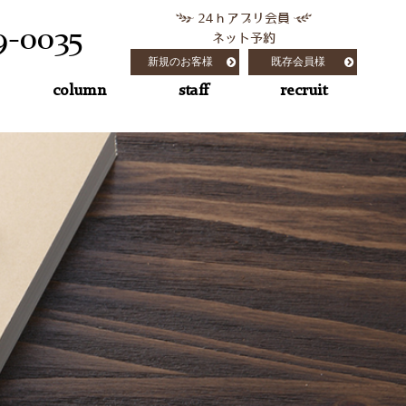
24ｈアプリ会員
9-0035
ネット予約
新規のお客様
既存会員様
column
staff
recruit