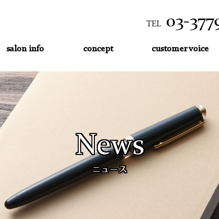
03-377
TEL
salon info
concept
customer voice
News
ニュース