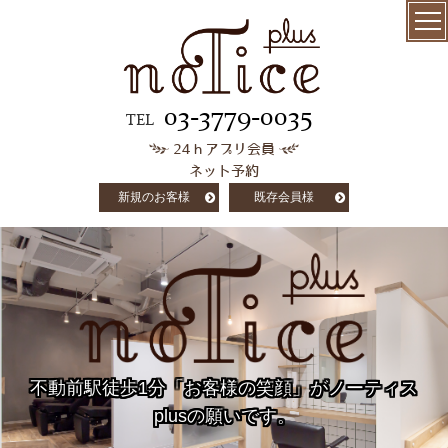
menu
髪質改善
03-3779-0035
TEL
24ｈアプリ会員
極上ケラチン
ネット予約
トリートメント
新規のお客様
既存会員様
salon info
concept
customer voice
column
不動前駅徒歩1分「お客様の笑顔」がノーティス
staff
plusの願いです。