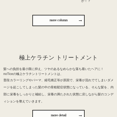
か！？
more column
極上ケラチン トリートメント
髪への負担を最小限に抑え、ツヤのあるなめらかな落ち着いたヘアに！
noTiceの極上ケラチントリートメントは、
普段カラーリングやパーマ、縮毛矯正等が原因で、栄養が流れでてしまいダメ
ージを起こしてしまった髪の中の骨粗鬆症状態になっている、そんな髪を、内
部に栄養をしっかりと補給し、栄養の満たされた状態に戻しながら髪のコンデ
ィションを整えていきます。
more detail