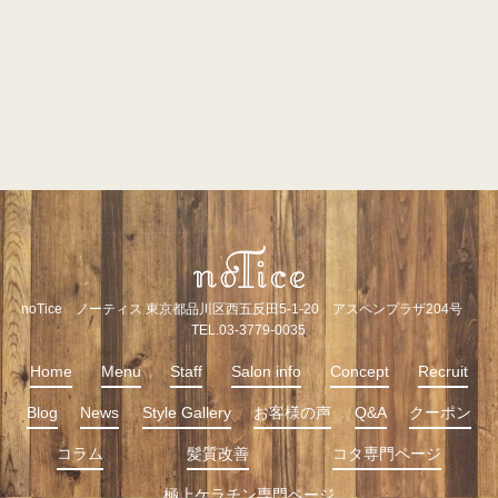
noTice ノーティス 東京都品川区西五反田5-1-20 アスペンプラザ204号
TEL.03-3779-0035
Home
Menu
Staff
Salon info
Concept
Recruit
Blog
News
Style Gallery
お客様の声
Q&A
クーポン
コラム
髪質改善
コタ専門ページ
極上ケラチン専門ページ