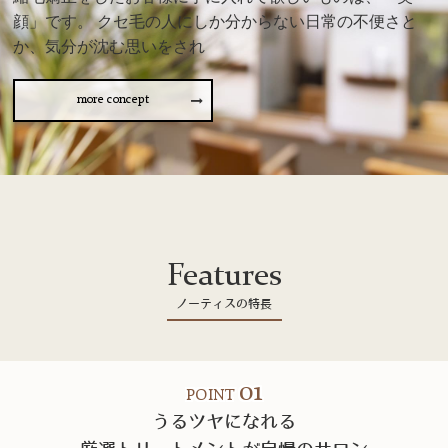
顔」です。 クセ毛の人にしか分からない日常の不便さと
か、気分が沈む思いをされ
more concept
Features
ノーティスの特長
01
POINT
うるツヤになれる