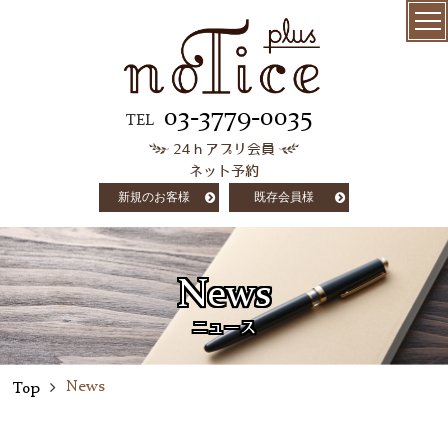
menu
髪質改善
03-3779-0035
TEL
24ｈアプリ会員
極上ケラチン
ネット予約
トリートメント
新規のお客様
既存会員様
salon info
concept
News
customer voice
ニュース
column
News
Top
staff