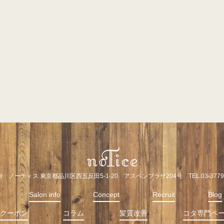
ice ノーティス 東京都品川区西五反田5-1-20 アスペンプラザ204号 TEL.03-3779-
Salon info
Concept
Recruit
Blog
クーポン
コラム
髪質改善
コタ専門ペ