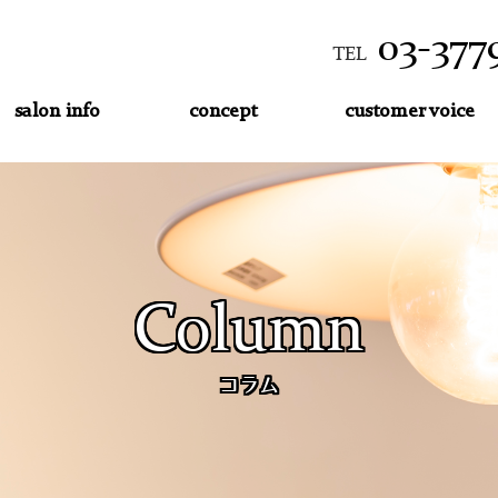
03-377
TEL
salon info
concept
customer voice
Column
コラム