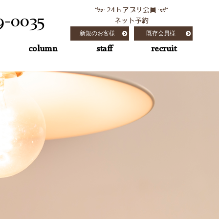
24ｈアプリ会員
9-0035
ネット予約
新規のお客様
既存会員様
column
staff
recruit