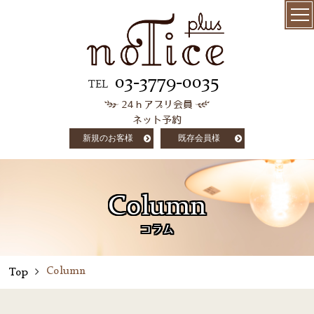
menu
髪質改善
03-3779-0035
TEL
24ｈアプリ会員
極上ケラチン
ネット予約
トリートメント
新規のお客様
既存会員様
salon info
concept
Column
customer voice
コラム
column
Column
Top
staff