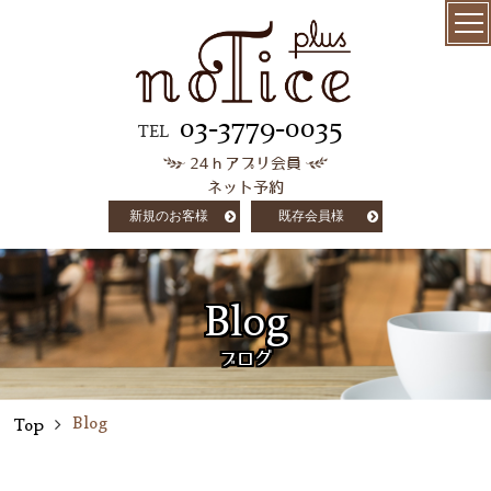
menu
髪質改善
03-3779-0035
TEL
24ｈアプリ会員
極上ケラチン
ネット予約
トリートメント
新規のお客様
既存会員様
salon info
concept
Blog
customer voice
ブログ
column
Blog
Top
staff